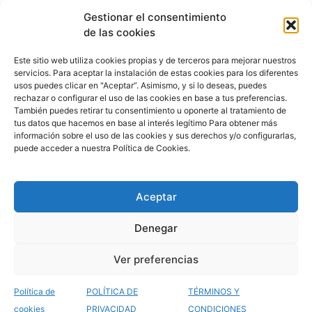
Gestionar el consentimiento
de las cookies
© 2025 WeMaster
Este sitio web utiliza cookies propias y de terceros para mejorar nuestros
servicios. Para aceptar la instalación de estas cookies para los diferentes
info@esmeeting.es
usos puedes clicar en "Aceptar”. Asimismo, y si lo deseas, puedes
rechazar o configurar el uso de las cookies en base a tus preferencias.
Política de privacidad
También puedes retirar tu consentimiento u oponerte al tratamiento de
Términos y condiciones
tus datos que hacemos en base al interés legítimo Para obtener más
información sobre el uso de las cookies y sus derechos y/o configurarlas,
puede acceder a nuestra Política de Cookies.
Desarrollado por
Esmeeting Eventos
Aceptar
LinkedIn
Facebook
Twitter
Denegar
Ver preferencias
Política de
POLÍTICA DE
TÉRMINOS Y
cookies
PRIVACIDAD
CONDICIONES